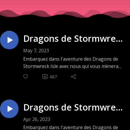
Dragons de Stormwreck
Isle - Épisode 15 - Sous
May 7, 2023
le coffre
Embarquez dans l'aventure des Dragons de
Stormwreck Isle avec nous qui vous mènera
sur une île en pleine mer, tourmentée par les
487
esprits de dragons anciens et malicieux et par
un mal terrible qui menace la stabilité de son
monastère et de ses habitants. Aventure
disponible dans la Boîte d'Initiation (Starter
Dragons de Stormwreck
Set) de Donjons & Dragons 5e édition.
Isle - Épisode 14 -
ANIMATION :
Apr 26, 2023
Félix-Antoine Huard
Gueule Rouge
Embarquez dans l'aventure des Dragons de