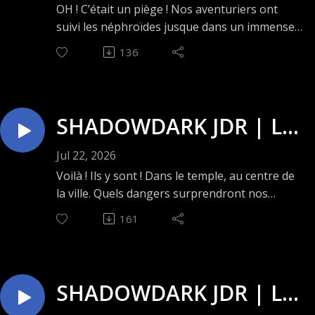
Bonne écoute ! 😄
Épisode 51 : Dans les
OH ! C’était un piège ! Nos aventuriers ont
suivi les néphroïdes jusque dans un immense
tentacules du poulpe
bassin intérieur. Là, une créature tout aussi
136
titanesque attendait impatiemment la venue
psychique 🐙🎲🐙
de ses prochaines victimes. Un premier
gardien qui donnera assurément du fil à
retordre à notre groupe d’aventuriers.
SHADOWDARK JDR | Le
Bonne écoute ! 😄
secret du Rocher Noir –
Jul 22, 2026
Épisode 50 : Dans le
Voilà ! Ils y sont ! Dans le temple, au centre de
la ville. Quels dangers surprendront nos
temple du roi des
aventuriers dans chaque recoin de cet endroit
161
ancestral ? Une chose est sûre : il y aura
crustacés🦀🎲🦀
beaucoup…
beaucoup de crustacés. Bonne écoute ! 😄
SHADOWDARK JDR | Le