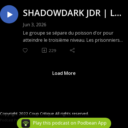
et l'incompréhensible... Bonne écoute ! 🤗
SHADOWDARK JDR | Le
secret du Rocher Noir –
Jun 3, 2026
Épisode 43 : Le sceau du
Le groupe se sépare du poisson d'or pour
atteindre le troisième niveau. Les prisonniers
pirate 🎲
du second étage doivent être transporté en
229
lieux surs. Nos aventuriers devront dépenser
une quantité considérable de ressources pour
assurer un passage sécuritaire vers un lieu qui
Load More
semble être difficile à atteindre...
Bonne écoute ! 🤗
Copyright 2022 Coup Critique All rights reserved.
Podcast Powered By
Podbean
Play this podcast on Podbean App