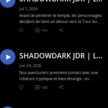
Noir.
secret du Rocher Noir –
Bonne écoute ! 😄
Jul 1, 2026
Épisode 47 : La tour du
Avant de pénétrer le temple, les personnages
décident de faire un détour vers la Tour du
savoir 🛞🎲🛞
Savoir. Notre groupe d'aventuriers espère y
194
trouver des réponses à de grandes questions
portant sur l'origine de cette ville étrange.
Assurément que cet endroit ne sera pas sans
danger....
SHADOWDARK JDR | Le
Bonne écoute ! 😄
secret du Rocher Noir –
Jun 24, 2026
Épisode 46 : Le crustacé
Nos aventuriers prennent contact avec une
créature cryptique et bien étrange : un
collectionneur 🦀🎲🦀
habitant de cette fameuse cité en ruine, mais
188
qui demeure bien isolé dans un secteur à
risque du troisième niveau... .... Est-ce
réellement un allié ? Ou un adversaire ? 🤔