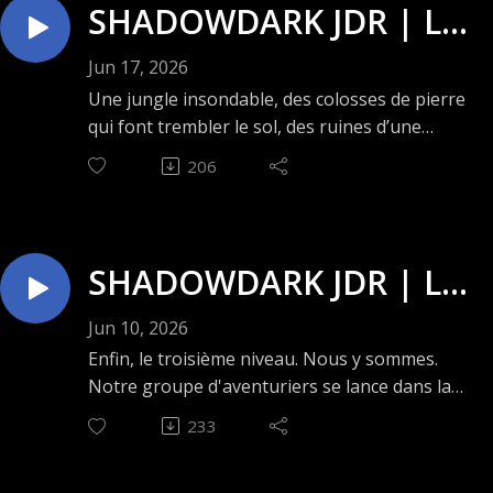
C'est à vérifier... Bonne écoute ! 😄
SHADOWDARK JDR | Le
secret du Rocher Noir –
Jun 17, 2026
Épisode 45 : Le port des
Une jungle insondable, des colosses de pierre
qui font trembler le sol, des ruines d’une
Colosses 🗿🎲🌀
civilisation ancienne, des créatures au pelage
206
aussi obscur que l’abîme lui-même. Le
troisième niveau est un endroit difficile à
comprendre, mais fascinant à explorer... Bonne
écoute ! 🤗
SHADOWDARK JDR | Le
secret du Rocher Noir –
Jun 10, 2026
Épisode 44 : La cité en
Enfin, le troisième niveau. Nous y sommes.
Notre groupe d'aventuriers se lance dans la
ruine 🗿🔥🌀
découverte de cette cité en ruine. Entre jungle,
233
créatures mystérieuses et flamme stellaire,
nos personnages vont tomber dans l'étrange