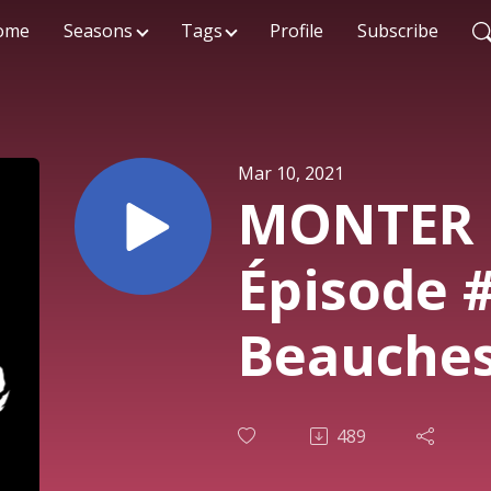
ome
Seasons
Tags
Profile
Subscribe
Mar 10, 2021
MONTER 
Épisode #
Beauche
489