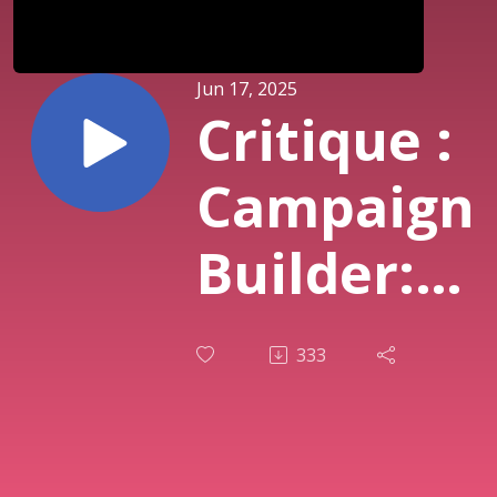
Jun 17, 2025
Critique :
Campaign
Builder:
Dungeons
333
& Ruins